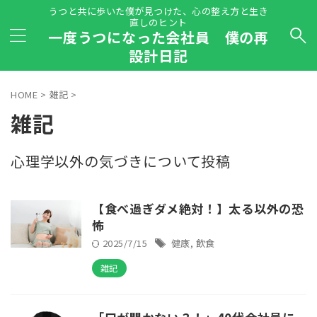
うつと共に歩いた僕が見つけた、心の整え方と生き
直しのヒント
一度うつになった会社員 僕の再
設計日記
HOME
>
雑記
>
雑記
心理学以外の気づきについて投稿
【食べ過ぎダメ絶対！】太る以外の恐
怖
2025/7/15
健康
,
飲食
雑記