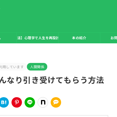
生
つ病からの復活】心理学で人生を再設計した僕のリアルストーリー
ム
本の紹介
お
利用しています
人間関係
んなり引き受けてもらう方法