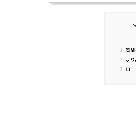
1
質問
2
より
3
ロー