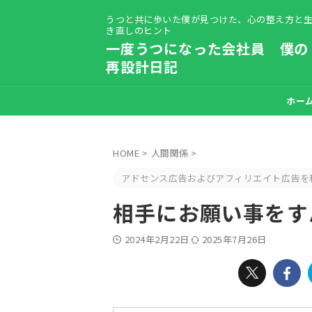
うつと共に歩いた僕が見つけた、心の整え方と
き直しのヒント
一度うつになった会社員 僕の
再設計日記
自己紹介-【う
ホー
HOME
>
人間関係
>
アドセンス広告およびアフィリエイト広告を
相手にお願い事をす
2024年2月22日
2025年7月26日