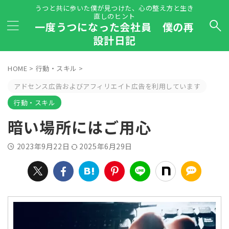
うつと共に歩いた僕が見つけた、心の整え方と生き
直しのヒント
一度うつになった会社員 僕の再
設計日記
HOME
>
行動・スキル
>
アドセンス広告およびアフィリエイト広告を利用しています
行動・スキル
暗い場所にはご用心
2023年9月22日
2025年6月29日