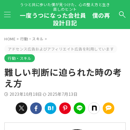
うつと共に歩いた僕が見つけた、心の整え方と生き
直しのヒント
一度うつになった会社員 僕の再
設計日記
HOME
>
行動・スキル
>
アドセンス広告およびアフィリエイト広告を利用しています
行動・スキル
難しい判断に迫られた時の考
え方
2023年10月18日
2025年7月13日