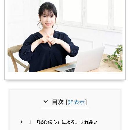
目次
[
非表示
]
1
「以心伝心」による、すれ違い