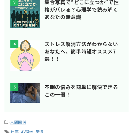
集合写真で“どこに立つか”で性
3
格がバレる？心理学で読み解く
あなたの無意識
ストレス解消方法がわからない
4
あなたへ、簡単時短オススメ7
選！！
不眠の悩みを簡単に解決できる
5
この一冊！
-
人間関係
-
仕事
,
心理学
,
感情