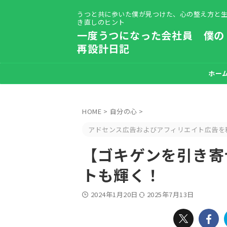
うつと共に歩いた僕が見つけた、心の整え方と
き直しのヒント
一度うつになった会社員 僕の
再設計日記
自己紹介-【う
ホー
HOME
>
自分の心
>
アドセンス広告およびアフィリエイト広告を
【ゴキゲンを引き寄
トも輝く！
2024年1月20日
2025年7月13日