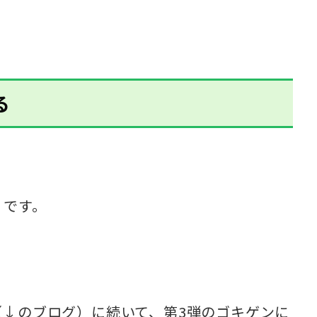
る
。
」
です。
（↓のブログ）に続いて、第3弾のゴキゲンに