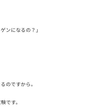
。
キゲンになるの？」
！
あるのですから。
実験です。