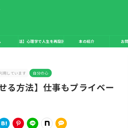
生
つ病からの復活】心理学で人生を再設計した僕のリアルストーリー
ム
本の紹介
お
利用しています
自分の心
せる方法】仕事もプライベー