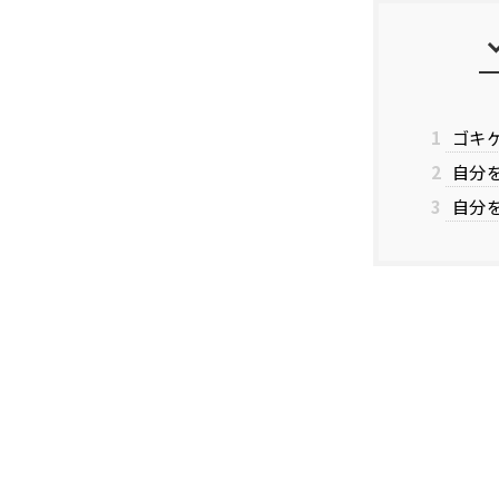
1
ゴキ
2
自分
3
自分